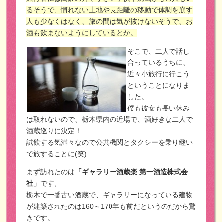
るそうで、慣れない土地や長距離の移動で体調を崩す
人も少なくはなく、旅の間は気が抜けないそうで、お
酒も飲まないようにしているとか。
そこで、二人で話し
合っているうちに、
近々小旅行に行こう
ということになりま
した。
僕も彼女も長い休み
は取れないので、栃木県内の近場で、酒好きな二人で
酒蔵巡りに決定！
試飲する気満々なので公共機関とタクシーを乗り継い
で旅することに(笑)
まず訪れたのは
「ギャラリー酒蔵楽 第一酒造株式会
社」
です。
栃木で一番古い酒蔵で、ギャラリーになっている建物
が建築されたのは160～170年も前だというのだから驚
きです。