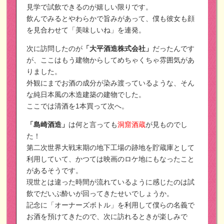
見学で試飲できるのが嬉しい限りです。
飲んでみるとやわらかで旨みがあって、僕も彼女も顔
を見合わせて「美味しいね」を連発。
次に訪問したのが
「大平酒造株式会社」
だったんです
が、ここはもう建物からしてめちゃくちゃ雰囲気があ
りました。
外観にまでお酒の成分が染み渡っているような、そん
な純日本風の木造建築の建物でした。
ここでは清酒を1本買って次へ。
「島崎酒造」
は何と言っても
洞窟酒蔵
が見ものでし
た！
第二次世界大戦末期の地下工場の跡地を貯蔵庫として
利用していて、かつては映画のロケ地にもなったこと
があるそうです。
現世とは違った時間が流れているように感じたのは試
飲でだいぶ酔いが回ってきたせいでしょうか。
記念に「オーナーズボトル」を利用して僕らの名義で
お酒を預けてきたので、次に訪れるときが楽しみで