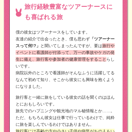
旅行経験豊富なツアーナースに
も喜ばれる旅
僕の彼女はツアーナースをしています。
友達の紹介で出会ったとき、僕も思わず
「ツアーナー
スって何!?」
と聞いてしまったんですが、要は
旅行や
イベントに看護師が付添って、万一の事故やケガの発
生に備え、旅行客や参加者の健康管理をすること
らし
いです。
病院以外のところで看護師がそんなふうに活躍してる
なんて初めて知り、そこから彼女にも興味を抱くよう
になりました。
旅行客と一緒に旅をしている彼女の話を聞くのはほん
とにおもしろいです。
旅先でのハプニングや観光地のマル秘情報とか……。
ただ、もちろん彼女は仕事で行っているわけで、純粋
に旅を楽しんでいるわけではありません。
旅行客には高齢の方や小さい子供や病気がちの人もい