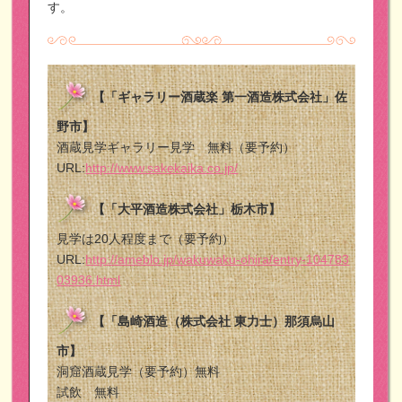
す。
【「ギャラリー酒蔵楽 第一酒造株式会社」佐
野市】
酒蔵見学ギャラリー見学 無料（要予約）
URL:
http://www.sakekaika.co.jp/
【「大平酒造株式会社」栃木市】
見学は20人程度まで（要予約）
URL:
http://ameblo.jp/wakuwaku-ohira/entry-104783
03936.html
【「島崎酒造（株式会社 東力士）那須烏山
市】
洞窟酒蔵見学（要予約）無料
試飲 無料