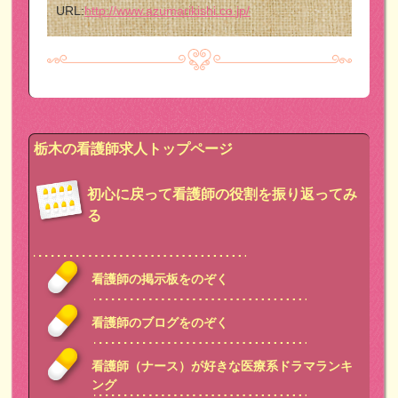
URL:
http://www.azumarikishi.co.jp/
栃木の看護師求人トップページ
初心に戻って看護師の役割を振り返ってみ
る
看護師の掲示板をのぞく
看護師のブログをのぞく
看護師（ナース）が好きな医療系ドラマランキ
ング