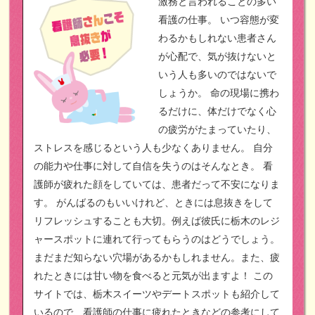
激務と言われることの多い
看護の仕事。
いつ容態が変
わるかもしれない患者さん
が心配で、気が抜けないと
いう人も多いのではないで
しょうか。
命の現場に携わ
るだけに、体だけでなく心
の疲労がたまっていたり、
ストレスを感じるという人も少なくありません。
自分
の能力や仕事に対して自信を失うのはそんなとき。
看
護師が疲れた顔をしていては、患者だって不安になりま
す。
がんばるのもいいけれど、ときには息抜きをして
リフレッシュすることも大切。例えば彼氏に栃木のレジ
ャースポットに連れて行ってもらうのはどうでしょう。
まだまだ知らない穴場があるかもしれません。また、疲
れたときには甘い物を食べると元気が出ますよ！
この
サイトでは、栃木スイーツやデートスポットも紹介して
いるので、看護師の仕事に疲れたときなどの参考にして