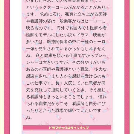
いましたらお近くの客室乗務員まで……」
というドクターコールがかかることがあり
ます。
求めに応じ、颯爽と立ち上がる医師
や看護師の姿は一般乗客からはヒーローに
映るものです。
海外でも国内でも医師や看
護師をモデルにした小説やドラマ、映画が
多いのは、医療関係者の中に一種のヒーロ
ー像が見出されているからかもしれません
ね。
命と健康を預かる仕事ですからプレッ
シャーは大きいですが、その分やりがいも
あるのが医師や看護師という職業。
多大な
感謝をされ、また人から感動を受けるのも
この仕事です。長く入院していた患者が病
気を克服して退院していくとき、そう感じ
る看護師もきっといることでしょう。
憧れ
られる職業だからこそ、看護師も自分にぴ
ったりと合った職場で輝いていたいです
ね。