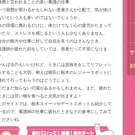
激務と言われることの多い看護の仕事。
いつ容態が変わるかもしれない患者さんが心配で、気が抜け
ないという人も多いのではないでしょうか。
命の現場に携わるだけに、体だけでなく心の疲労がたまって
いたり、ストレスを感じるという人も少なくありません。
自分の能力や仕事に対して自信を失うのはそんなとき。
看護師が疲れた顔をしていては、患者だって不安になりま
サ
す。
がんばるのもいいけれど、ときには息抜きをしてリフレッシ
お
ュすることも大切。例えば彼氏に栃木のレジャースポットに
連れて行ってもらうのはどうでしょう。
まだまだ知らない穴場があるかもしれません。また、疲れた
ときには甘い物を食べると元気が出ますよ！
このサイトでは、栃木スイーツやデートスポットも紹介して
いるので、看護師の仕事に疲れたときなどの参考にしてみて
くださいね。