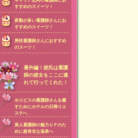
キャリア志向の看護師にお
すすめのスイーツ！
夜勤が多い看護師さんにお
すすめのスイーツ！
男性看護師さんにおすすめ
のスーツ！
番外編！彼氏は看護
師の彼女をここに連
れて行ってくれた！
ホスピスの看護師さんを癒
すためにホテルの日帰りエ
ステへ
美人看護師の魅力ＵＰのた
めに超有名な温泉へ