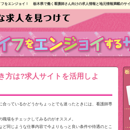
イフをエンジョイ！
栃木県で働く看護師さん向けの求人情報と地元情報満載のサ
栃
き方は?求人サイトを活用しよ
に合っているかどうかちょっとでも迷ったときには、看護師専
の職場をチェックしてみるのがオススメ。
など同じような仕事内容で今よりもっと良い条件や待遇のとこ