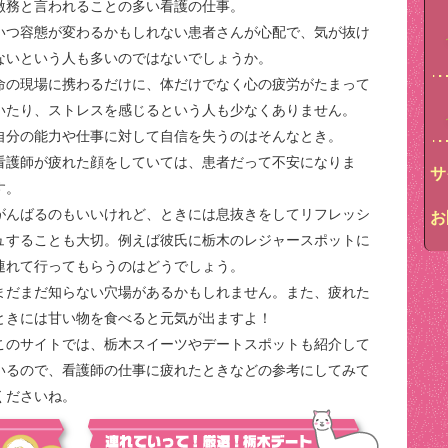
激務と言われることの多い看護の仕事。
いつ容態が変わるかもしれない患者さんが心配で、気が抜け
ないという人も多いのではないでしょうか。
命の現場に携わるだけに、体だけでなく心の疲労がたまって
いたり、ストレスを感じるという人も少なくありません。
自分の能力や仕事に対して自信を失うのはそんなとき。
看護師が疲れた顔をしていては、患者だって不安になりま
サ
す。
がんばるのもいいけれど、ときには息抜きをしてリフレッシ
お
ュすることも大切。例えば彼氏に栃木のレジャースポットに
連れて行ってもらうのはどうでしょう。
まだまだ知らない穴場があるかもしれません。また、疲れた
ときには甘い物を食べると元気が出ますよ！
このサイトでは、栃木スイーツやデートスポットも紹介して
いるので、看護師の仕事に疲れたときなどの参考にしてみて
くださいね。