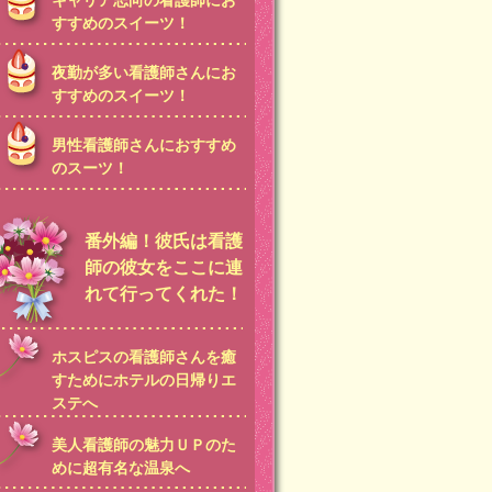
キャリア志向の看護師にお
すすめのスイーツ！
夜勤が多い看護師さんにお
すすめのスイーツ！
男性看護師さんにおすすめ
のスーツ！
番外編！彼氏は看護
師の彼女をここに連
れて行ってくれた！
ホスピスの看護師さんを癒
すためにホテルの日帰りエ
ステへ
美人看護師の魅力ＵＰのた
めに超有名な温泉へ