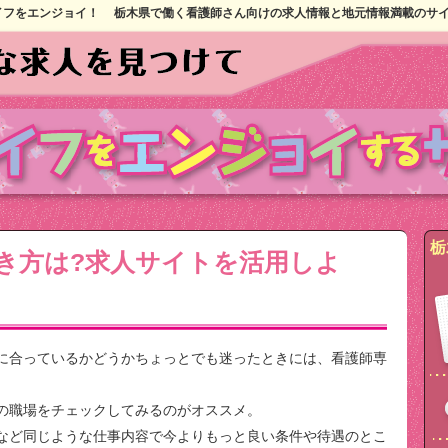
イフをエンジョイ！
栃木県で働く看護師さん向けの求人情報と地元情報満載のサ
栃
き方は?求人サイトを活用しよ
に合っているかどうかちょっとでも迷ったときには、看護師専
の職場をチェックしてみるのがオススメ。
など同じような仕事内容で今よりもっと良い条件や待遇のとこ