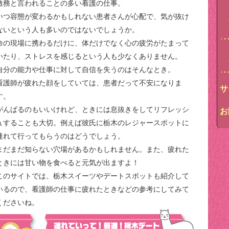
激務と言われることの多い看護の仕事。
いつ容態が変わるかもしれない患者さんが心配で、気が抜け
ないという人も多いのではないでしょうか。
命の現場に携わるだけに、体だけでなく心の疲労がたまって
いたり、ストレスを感じるという人も少なくありません。
自分の能力や仕事に対して自信を失うのはそんなとき。
看護師が疲れた顔をしていては、患者だって不安になりま
サ
す。
がんばるのもいいけれど、ときには息抜きをしてリフレッシ
お
ュすることも大切。例えば彼氏に栃木のレジャースポットに
連れて行ってもらうのはどうでしょう。
まだまだ知らない穴場があるかもしれません。また、疲れた
ときには甘い物を食べると元気が出ますよ！
このサイトでは、栃木スイーツやデートスポットも紹介して
いるので、看護師の仕事に疲れたときなどの参考にしてみて
くださいね。