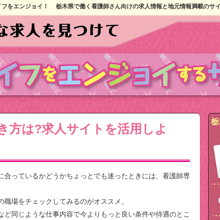
イフをエンジョイ！
栃木県で働く看護師さん向けの求人情報と地元情報満載のサ
栃
き方は?求人サイトを活用しよ
に合っているかどうかちょっとでも迷ったときには、看護師専
の職場をチェックしてみるのがオススメ。
など同じような仕事内容で今よりもっと良い条件や待遇のとこ