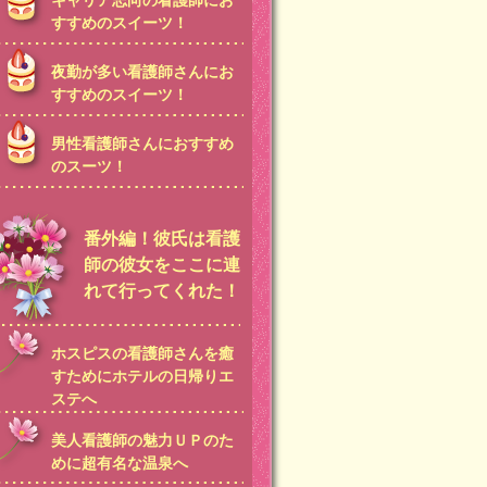
キャリア志向の看護師にお
すすめのスイーツ！
夜勤が多い看護師さんにお
すすめのスイーツ！
男性看護師さんにおすすめ
のスーツ！
番外編！彼氏は看護
師の彼女をここに連
れて行ってくれた！
ホスピスの看護師さんを癒
すためにホテルの日帰りエ
ステへ
美人看護師の魅力ＵＰのた
めに超有名な温泉へ