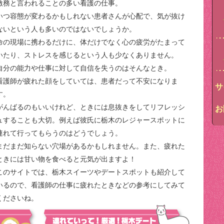
激務と言われることの多い看護の仕事。
いつ容態が変わるかもしれない患者さんが心配で、気が抜け
ないという人も多いのではないでしょうか。
命の現場に携わるだけに、体だけでなく心の疲労がたまって
いたり、ストレスを感じるという人も少なくありません。
自分の能力や仕事に対して自信を失うのはそんなとき。
看護師が疲れた顔をしていては、患者だって不安になりま
サ
す。
がんばるのもいいけれど、ときには息抜きをしてリフレッシ
お
ュすることも大切。例えば彼氏に栃木のレジャースポットに
連れて行ってもらうのはどうでしょう。
まだまだ知らない穴場があるかもしれません。また、疲れた
ときには甘い物を食べると元気が出ますよ！
このサイトでは、栃木スイーツやデートスポットも紹介して
いるので、看護師の仕事に疲れたときなどの参考にしてみて
くださいね。