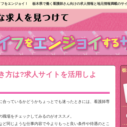
イフをエンジョイ！
栃木県で働く看護師さん向けの求人情報と地元情報満載のサ
栃
き方は?求人サイトを活用しよ
に合っているかどうかちょっとでも迷ったときには、看護師専
の職場をチェックしてみるのがオススメ。
など同じような仕事内容で今よりもっと良い条件や待遇のとこ