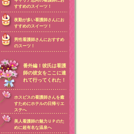
キャリア志向の看護師にお
すすめのスイーツ！
夜勤が多い看護師さんにお
すすめのスイーツ！
男性看護師さんにおすすめ
のスーツ！
番外編！彼氏は看護
師の彼女をここに連
れて行ってくれた！
ホスピスの看護師さんを癒
すためにホテルの日帰りエ
ステへ
美人看護師の魅力ＵＰのた
めに超有名な温泉へ