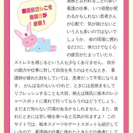
激務と言われることの多い
看護の仕事。
いつ容態が変
わるかもしれない患者さん
が心配で、気が抜けないと
いう人も多いのではないで
しょうか。
命の現場に携わ
るだけに、体だけでなく心
の疲労がたまっていたり、
ストレスを感じるという人も少なくありません。
自分
の能力や仕事に対して自信を失うのはそんなとき。
看
護師が疲れた顔をしていては、患者だって不安になりま
す。
がんばるのもいいけれど、ときには息抜きをして
リフレッシュすることも大切。例えば彼氏に栃木のレジ
ャースポットに連れて行ってもらうのはどうでしょう。
まだまだ知らない穴場があるかもしれません。また、疲
れたときには甘い物を食べると元気が出ますよ！
この
サイトでは、栃木スイーツやデートスポットも紹介して
いるので、看護師の仕事に疲れたときなどの参考にして