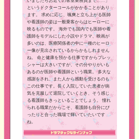
いましたらお近くの客室乗務員まで……」
というドクターコールがかかることがあり
ます。
求めに応じ、颯爽と立ち上がる医師
や看護師の姿は一般乗客からはヒーローに
映るものです。
海外でも国内でも医師や看
護師をモデルにした小説やドラマ、映画が
多いのは、医療関係者の中に一種のヒーロ
ー像が見出されているからかもしれません
ね。
命と健康を預かる仕事ですからプレッ
シャーは大きいですが、その分やりがいも
あるのが医師や看護師という職業。
多大な
感謝をされ、また人から感動を受けるのも
この仕事です。長く入院していた患者が病
気を克服して退院していくとき、そう感じ
る看護師もきっといることでしょう。
憧れ
られる職業だからこそ、看護師も自分にぴ
ったりと合った職場で輝いていたいです
ね。