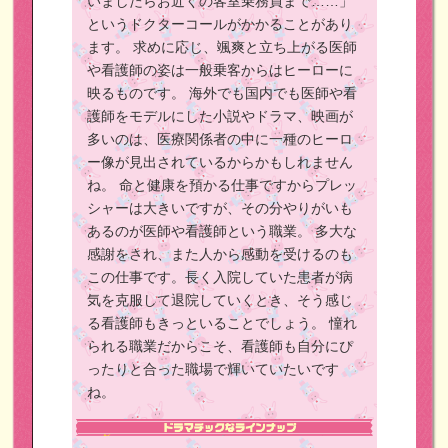
いましたらお近くの客室乗務員まで……」
というドクターコールがかかることがあり
ます。
求めに応じ、颯爽と立ち上がる医師
や看護師の姿は一般乗客からはヒーローに
映るものです。
海外でも国内でも医師や看
護師をモデルにした小説やドラマ、映画が
多いのは、医療関係者の中に一種のヒーロ
ー像が見出されているからかもしれません
ね。
命と健康を預かる仕事ですからプレッ
シャーは大きいですが、その分やりがいも
あるのが医師や看護師という職業。
多大な
感謝をされ、また人から感動を受けるのも
この仕事です。長く入院していた患者が病
気を克服して退院していくとき、そう感じ
る看護師もきっといることでしょう。
憧れ
られる職業だからこそ、看護師も自分にぴ
ったりと合った職場で輝いていたいです
ね。