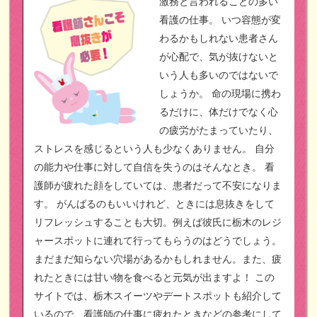
激務と言われることの多い
看護の仕事。
いつ容態が変
わるかもしれない患者さん
が心配で、気が抜けないと
いう人も多いのではないで
しょうか。
命の現場に携わ
るだけに、体だけでなく心
の疲労がたまっていたり、
ストレスを感じるという人も少なくありません。
自分
の能力や仕事に対して自信を失うのはそんなとき。
看
護師が疲れた顔をしていては、患者だって不安になりま
す。
がんばるのもいいけれど、ときには息抜きをして
リフレッシュすることも大切。例えば彼氏に栃木のレジ
ャースポットに連れて行ってもらうのはどうでしょう。
まだまだ知らない穴場があるかもしれません。また、疲
れたときには甘い物を食べると元気が出ますよ！
この
サイトでは、栃木スイーツやデートスポットも紹介して
いるので、看護師の仕事に疲れたときなどの参考にして