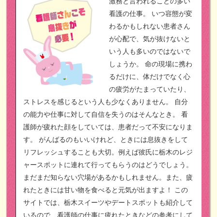
激務と言われることの多い
看護の仕事。
いつ容態が変
わるかもしれない患者さん
が心配で、気が抜けないと
いう人も多いのではないで
しょうか。
命の現場に携わ
るだけに、体だけでなく心
の疲労がたまっていたり、
ストレスを感じるという人も少なくありません。
自分
の能力や仕事に対して自信を失うのはそんなとき。
看
護師が疲れた顔をしていては、患者だって不安になりま
す。
がんばるのもいいけれど、ときには息抜きをして
リフレッシュすることも大切。例えば彼氏に栃木のレジ
ャースポットに連れて行ってもらうのはどうでしょう。
まだまだ知らない穴場があるかもしれません。また、疲
れたときには甘い物を食べると元気が出ますよ！
この
サイトでは、栃木スイーツやデートスポットも紹介して
いるので、看護師の仕事に疲れたときなどの参考にして