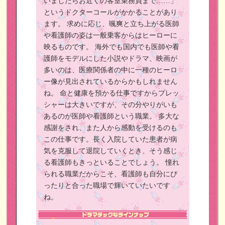
いましたらお近くの客室乗務員まで……」
というドクターコールがかかることがあり
ます。
求めに応じ、颯爽と立ち上がる医師
や看護師の姿は一般乗客からはヒーローに
映るものです。
海外でも国内でも医師や看
護師をモデルにした小説やドラマ、映画が
多いのは、医療関係者の中に一種のヒーロ
ー像が見出されているからかもしれません
ね。
命と健康を預かる仕事ですからプレッ
シャーは大きいですが、その分やりがいも
あるのが医師や看護師という職業。
多大な
感謝をされ、また人から感動を受けるのも
この仕事です。長く入院していた患者が病
気を克服して退院していくとき、そう感じ
る看護師もきっといることでしょう。
憧れ
られる職業だからこそ、看護師も自分にぴ
ったりと合った職場で輝いていたいです
ね。