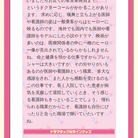
いましたらお近くの客室乗務員まで……」
というドクターコールがかかることがあり
ます。
求めに応じ、颯爽と立ち上がる医師
や看護師の姿は一般乗客からはヒーローに
映るものです。
海外でも国内でも医師や看
護師をモデルにした小説やドラマ、映画が
多いのは、医療関係者の中に一種のヒーロ
ー像が見出されているからかもしれません
ね。
命と健康を預かる仕事ですからプレッ
シャーは大きいですが、その分やりがいも
あるのが医師や看護師という職業。
多大な
感謝をされ、また人から感動を受けるのも
この仕事です。長く入院していた患者が病
気を克服して退院していくとき、そう感じ
る看護師もきっといることでしょう。
憧れ
られる職業だからこそ、看護師も自分にぴ
ったりと合った職場で輝いていたいです
ね。