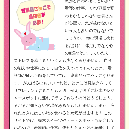
激務と言われることの多い
看護の仕事。
いつ容態が変
わるかもしれない患者さん
が心配で、気が抜けないと
いう人も多いのではないで
しょうか。
命の現場に携わ
るだけに、体だけでなく心
の疲労がたまっていたり、
ストレスを感じるという人も少なくありません。
自分
の能力や仕事に対して自信を失うのはそんなとき。
看
護師が疲れた顔をしていては、患者だって不安になりま
す。
がんばるのもいいけれど、ときには息抜きをして
リフレッシュすることも大切。例えば彼氏に栃木のレジ
ャースポットに連れて行ってもらうのはどうでしょう。
まだまだ知らない穴場があるかもしれません。また、疲
れたときには甘い物を食べると元気が出ますよ！
この
サイトでは、栃木スイーツやデートスポットも紹介して
いるので、看護師の仕事に疲れたときなどの参考にして