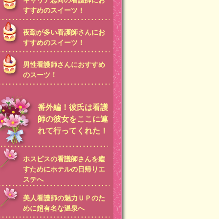
キャリア志向の看護師にお
すすめのスイーツ！
夜勤が多い看護師さんにお
すすめのスイーツ！
男性看護師さんにおすすめ
のスーツ！
番外編！彼氏は看護
師の彼女をここに連
れて行ってくれた！
ホスピスの看護師さんを癒
すためにホテルの日帰りエ
ステへ
美人看護師の魅力ＵＰのた
めに超有名な温泉へ