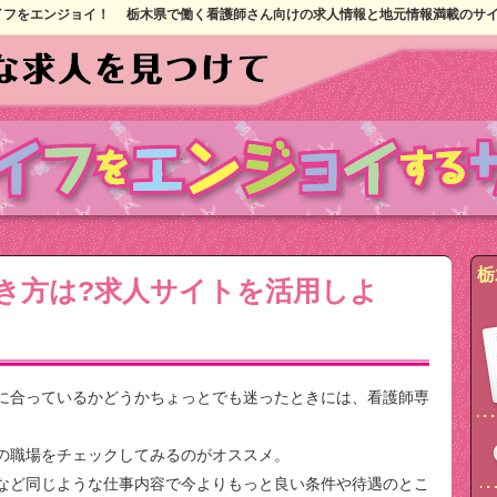
イフをエンジョイ！
栃木県で働く看護師さん向けの求人情報と地元情報満載のサ
栃
き方は?求人サイトを活用しよ
に合っているかどうかちょっとでも迷ったときには、看護師専
の職場をチェックしてみるのがオススメ。
など同じような仕事内容で今よりもっと良い条件や待遇のとこ