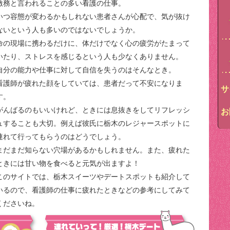
激務と言われることの多い看護の仕事。
いつ容態が変わるかもしれない患者さんが心配で、気が抜け
ないという人も多いのではないでしょうか。
命の現場に携わるだけに、体だけでなく心の疲労がたまって
いたり、ストレスを感じるという人も少なくありません。
自分の能力や仕事に対して自信を失うのはそんなとき。
看護師が疲れた顔をしていては、患者だって不安になりま
サ
す。
がんばるのもいいけれど、ときには息抜きをしてリフレッシ
お
ュすることも大切。例えば彼氏に栃木のレジャースポットに
連れて行ってもらうのはどうでしょう。
まだまだ知らない穴場があるかもしれません。また、疲れた
ときには甘い物を食べると元気が出ますよ！
このサイトでは、栃木スイーツやデートスポットも紹介して
いるので、看護師の仕事に疲れたときなどの参考にしてみて
くださいね。