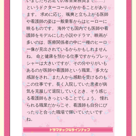
いましたらお近くの客室乗務員まで……」
というドクターコールがかかることがあり
ます。
求めに応じ、颯爽と立ち上がる医師
や看護師の姿は一般乗客からはヒーローに
映るものです。
海外でも国内でも医師や看
護師をモデルにした小説やドラマ、映画が
多いのは、医療関係者の中に一種のヒーロ
ー像が見出されているからかもしれません
ね。
命と健康を預かる仕事ですからプレッ
シャーは大きいですが、その分やりがいも
あるのが医師や看護師という職業。
多大な
感謝をされ、また人から感動を受けるのも
この仕事です。長く入院していた患者が病
気を克服して退院していくとき、そう感じ
る看護師もきっといることでしょう。
憧れ
られる職業だからこそ、看護師も自分にぴ
ったりと合った職場で輝いていたいです
ね。