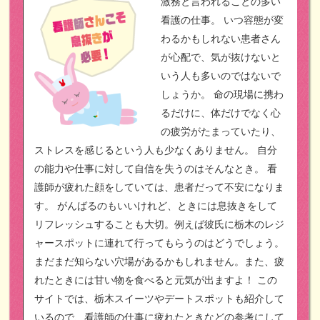
激務と言われることの多い
看護の仕事。
いつ容態が変
わるかもしれない患者さん
が心配で、気が抜けないと
いう人も多いのではないで
しょうか。
命の現場に携わ
るだけに、体だけでなく心
の疲労がたまっていたり、
ストレスを感じるという人も少なくありません。
自分
の能力や仕事に対して自信を失うのはそんなとき。
看
護師が疲れた顔をしていては、患者だって不安になりま
す。
がんばるのもいいけれど、ときには息抜きをして
リフレッシュすることも大切。例えば彼氏に栃木のレジ
ャースポットに連れて行ってもらうのはどうでしょう。
まだまだ知らない穴場があるかもしれません。また、疲
れたときには甘い物を食べると元気が出ますよ！
この
サイトでは、栃木スイーツやデートスポットも紹介して
いるので、看護師の仕事に疲れたときなどの参考にして