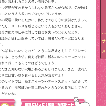
激務と言われることの多い看護の仕事。
いつ容態が変わるかもしれない患者さんが心配で、気が抜け
ないという人も多いのではないでしょうか。
命の現場に携わるだけに、体だけでなく心の疲労がたまって
いたり、ストレスを感じるという人も少なくありません。
自分の能力や仕事に対して自信を失うのはそんなとき。
看護師が疲れた顔をしていては、患者だって不安になりま
サ
す。
がんばるのもいいけれど、ときには息抜きをしてリフレッシ
お
ュすることも大切。例えば彼氏に栃木のレジャースポットに
連れて行ってもらうのはどうでしょう。
まだまだ知らない穴場があるかもしれません。また、疲れた
ときには甘い物を食べると元気が出ますよ！
このサイトでは、栃木スイーツやデートスポットも紹介して
いるので、看護師の仕事に疲れたときなどの参考にしてみて
くださいね。