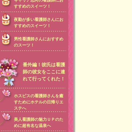
キャリア志向の看護師にお
すすめのスイーツ！
夜勤が多い看護師さんにお
すすめのスイーツ！
男性看護師さんにおすすめ
のスーツ！
番外編！彼氏は看護
師の彼女をここに連
れて行ってくれた！
ホスピスの看護師さんを癒
すためにホテルの日帰りエ
ステへ
美人看護師の魅力ＵＰのた
めに超有名な温泉へ