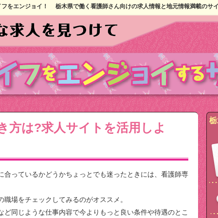
イフをエンジョイ！
栃木県で働く看護師さん向けの求人情報と地元情報満載のサ
栃
き方は?求人サイトを活用しよ
に合っているかどうかちょっとでも迷ったときには、看護師専
の職場をチェックしてみるのがオススメ。
など同じような仕事内容で今よりもっと良い条件や待遇のとこ