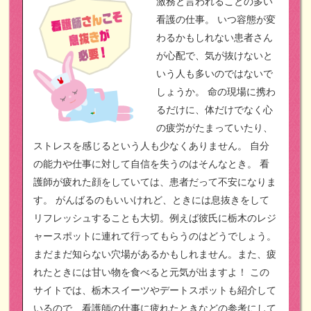
激務と言われることの多い
看護の仕事。
いつ容態が変
わるかもしれない患者さん
が心配で、気が抜けないと
いう人も多いのではないで
しょうか。
命の現場に携わ
るだけに、体だけでなく心
の疲労がたまっていたり、
ストレスを感じるという人も少なくありません。
自分
の能力や仕事に対して自信を失うのはそんなとき。
看
護師が疲れた顔をしていては、患者だって不安になりま
す。
がんばるのもいいけれど、ときには息抜きをして
リフレッシュすることも大切。例えば彼氏に栃木のレジ
ャースポットに連れて行ってもらうのはどうでしょう。
まだまだ知らない穴場があるかもしれません。また、疲
れたときには甘い物を食べると元気が出ますよ！
この
サイトでは、栃木スイーツやデートスポットも紹介して
いるので、看護師の仕事に疲れたときなどの参考にして