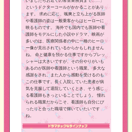
いましたらお近くの客室乗務員まで……」
というドクターコールがかかることがあり
ます。
求めに応じ、颯爽と立ち上がる医師
や看護師の姿は一般乗客からはヒーローに
映るものです。
海外でも国内でも医師や看
護師をモデルにした小説やドラマ、映画が
多いのは、医療関係者の中に一種のヒーロ
ー像が見出されているからかもしれません
ね。
命と健康を預かる仕事ですからプレッ
シャーは大きいですが、その分やりがいも
あるのが医師や看護師という職業。
多大な
感謝をされ、また人から感動を受けるのも
この仕事です。長く入院していた患者が病
気を克服して退院していくとき、そう感じ
る看護師もきっといることでしょう。
憧れ
られる職業だからこそ、看護師も自分にぴ
ったりと合った職場で輝いていたいです
ね。