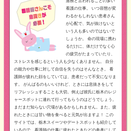
激務と言われることの多い
看護の仕事。
いつ容態が変
わるかもしれない患者さん
が心配で、気が抜けないと
いう人も多いのではないで
しょうか。
命の現場に携わ
るだけに、体だけでなく心
の疲労がたまっていたり、
ストレスを感じるという人も少なくありません。
自分
の能力や仕事に対して自信を失うのはそんなとき。
看
護師が疲れた顔をしていては、患者だって不安になりま
す。
がんばるのもいいけれど、ときには息抜きをして
リフレッシュすることも大切。例えば彼氏に栃木のレジ
ャースポットに連れて行ってもらうのはどうでしょう。
まだまだ知らない穴場があるかもしれません。また、疲
れたときには甘い物を食べると元気が出ますよ！
この
サイトでは、栃木スイーツやデートスポットも紹介して
いるので、看護師の仕事に疲れたときなどの参考にして