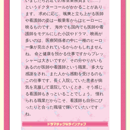
いましたらお近くの客室乗務員まで……」
というドクターコールがかかることがあり
ます。
求めに応じ、颯爽と立ち上がる医師
や看護師の姿は一般乗客からはヒーローに
映るものです。
海外でも国内でも医師や看
護師をモデルにした小説やドラマ、映画が
多いのは、医療関係者の中に一種のヒーロ
ー像が見出されているからかもしれません
ね。
命と健康を預かる仕事ですからプレッ
シャーは大きいですが、その分やりがいも
あるのが医師や看護師という職業。
多大な
感謝をされ、また人から感動を受けるのも
この仕事です。長く入院していた患者が病
気を克服して退院していくとき、そう感じ
る看護師もきっといることでしょう。
憧れ
られる職業だからこそ、看護師も自分にぴ
ったりと合った職場で輝いていたいです
ね。