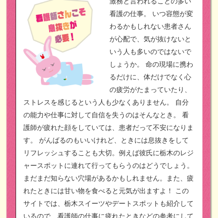
激務と言われることの多い
看護の仕事。
いつ容態が変
わるかもしれない患者さん
が心配で、気が抜けないと
いう人も多いのではないで
しょうか。
命の現場に携わ
るだけに、体だけでなく心
の疲労がたまっていたり、
ストレスを感じるという人も少なくありません。
自分
の能力や仕事に対して自信を失うのはそんなとき。
看
護師が疲れた顔をしていては、患者だって不安になりま
す。
がんばるのもいいけれど、ときには息抜きをして
リフレッシュすることも大切。例えば彼氏に栃木のレジ
ャースポットに連れて行ってもらうのはどうでしょう。
まだまだ知らない穴場があるかもしれません。また、疲
れたときには甘い物を食べると元気が出ますよ！
この
サイトでは、栃木スイーツやデートスポットも紹介して
いるので、看護師の仕事に疲れたときなどの参考にして