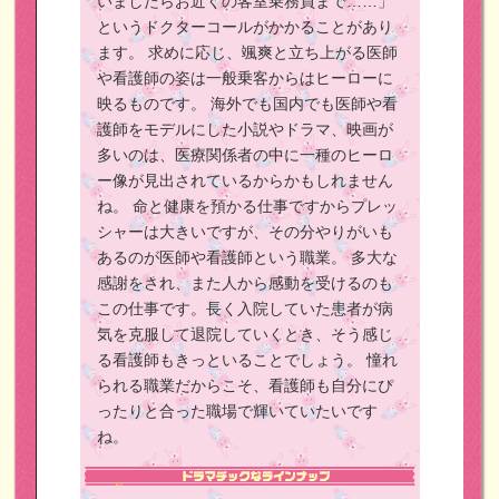
いましたらお近くの客室乗務員まで……」
というドクターコールがかかることがあり
ます。
求めに応じ、颯爽と立ち上がる医師
や看護師の姿は一般乗客からはヒーローに
映るものです。
海外でも国内でも医師や看
護師をモデルにした小説やドラマ、映画が
多いのは、医療関係者の中に一種のヒーロ
ー像が見出されているからかもしれません
ね。
命と健康を預かる仕事ですからプレッ
シャーは大きいですが、その分やりがいも
あるのが医師や看護師という職業。
多大な
感謝をされ、また人から感動を受けるのも
この仕事です。長く入院していた患者が病
気を克服して退院していくとき、そう感じ
る看護師もきっといることでしょう。
憧れ
られる職業だからこそ、看護師も自分にぴ
ったりと合った職場で輝いていたいです
ね。