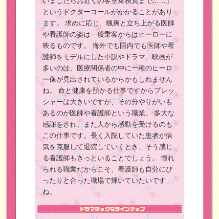
いましたらお近くの客室乗務員まで……」
というドクターコールがかかることがあり
ます。
求めに応じ、颯爽と立ち上がる医師
や看護師の姿は一般乗客からはヒーローに
映るものです。
海外でも国内でも医師や看
護師をモデルにした小説やドラマ、映画が
多いのは、医療関係者の中に一種のヒーロ
ー像が見出されているからかもしれません
ね。
命と健康を預かる仕事ですからプレッ
シャーは大きいですが、その分やりがいも
あるのが医師や看護師という職業。
多大な
感謝をされ、また人から感動を受けるのも
この仕事です。長く入院していた患者が病
気を克服して退院していくとき、そう感じ
る看護師もきっといることでしょう。
憧れ
られる職業だからこそ、看護師も自分にぴ
ったりと合った職場で輝いていたいです
ね。