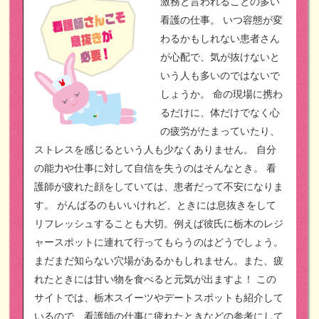
激務と言われることの多い
看護の仕事。
いつ容態が変
わるかもしれない患者さん
が心配で、気が抜けないと
いう人も多いのではないで
しょうか。
命の現場に携わ
るだけに、体だけでなく心
の疲労がたまっていたり、
ストレスを感じるという人も少なくありません。
自分
の能力や仕事に対して自信を失うのはそんなとき。
看
護師が疲れた顔をしていては、患者だって不安になりま
す。
がんばるのもいいけれど、ときには息抜きをして
リフレッシュすることも大切。例えば彼氏に栃木のレジ
ャースポットに連れて行ってもらうのはどうでしょう。
まだまだ知らない穴場があるかもしれません。また、疲
れたときには甘い物を食べると元気が出ますよ！
この
サイトでは、栃木スイーツやデートスポットも紹介して
いるので、看護師の仕事に疲れたときなどの参考にして