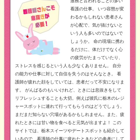
激務と言われることの多い
看護の仕事。
いつ容態が変
わるかもしれない患者さん
が心配で、気が抜けないと
いう人も多いのではないで
しょうか。
命の現場に携わ
るだけに、体だけでなく心
の疲労がたまっていたり、
ストレスを感じるという人も少なくありません。
自分
の能力や仕事に対して自信を失うのはそんなとき。
看
護師が疲れた顔をしていては、患者だって不安になりま
す。
がんばるのもいいけれど、ときには息抜きをして
リフレッシュすることも大切。例えば彼氏に栃木のレジ
ャースポットに連れて行ってもらうのはどうでしょう。
まだまだ知らない穴場があるかもしれません。また、疲
れたときには甘い物を食べると元気が出ますよ！
この
サイトでは、栃木スイーツやデートスポットも紹介して
いるので、看護師の仕事に疲れたときなどの参考にして