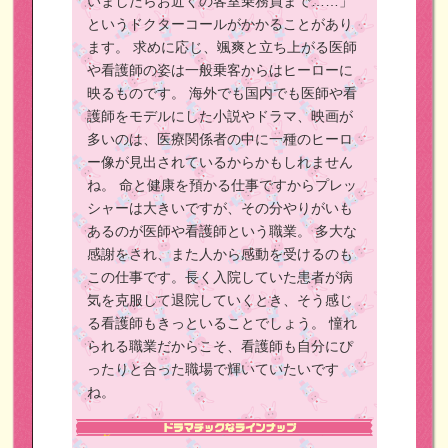
いましたらお近くの客室乗務員まで……」
というドクターコールがかかることがあり
ます。
求めに応じ、颯爽と立ち上がる医師
や看護師の姿は一般乗客からはヒーローに
映るものです。
海外でも国内でも医師や看
護師をモデルにした小説やドラマ、映画が
多いのは、医療関係者の中に一種のヒーロ
ー像が見出されているからかもしれません
ね。
命と健康を預かる仕事ですからプレッ
シャーは大きいですが、その分やりがいも
あるのが医師や看護師という職業。
多大な
感謝をされ、また人から感動を受けるのも
この仕事です。長く入院していた患者が病
気を克服して退院していくとき、そう感じ
る看護師もきっといることでしょう。
憧れ
られる職業だからこそ、看護師も自分にぴ
ったりと合った職場で輝いていたいです
ね。