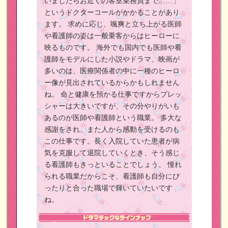
いましたらお近くの客室乗務員まで……」
というドクターコールがかかることがあり
ます。
求めに応じ、颯爽と立ち上がる医師
や看護師の姿は一般乗客からはヒーローに
映るものです。
海外でも国内でも医師や看
護師をモデルにした小説やドラマ、映画が
多いのは、医療関係者の中に一種のヒーロ
ー像が見出されているからかもしれません
ね。
命と健康を預かる仕事ですからプレッ
シャーは大きいですが、その分やりがいも
あるのが医師や看護師という職業。
多大な
感謝をされ、また人から感動を受けるのも
この仕事です。長く入院していた患者が病
気を克服して退院していくとき、そう感じ
る看護師もきっといることでしょう。
憧れ
られる職業だからこそ、看護師も自分にぴ
ったりと合った職場で輝いていたいです
ね。