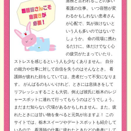
激務と言われることの多い
看護の仕事。
いつ容態が変
わるかもしれない患者さん
が心配で、気が抜けないと
いう人も多いのではないで
しょうか。
命の現場に携わ
るだけに、体だけでなく心
の疲労がたまっていたり、
ストレスを感じるという人も少なくありません。
自分
の能力や仕事に対して自信を失うのはそんなとき。
看
護師が疲れた顔をしていては、患者だって不安になりま
す。
がんばるのもいいけれど、ときには息抜きをして
リフレッシュすることも大切。例えば彼氏に栃木のレジ
ャースポットに連れて行ってもらうのはどうでしょう。
まだまだ知らない穴場があるかもしれません。また、疲
れたときには甘い物を食べると元気が出ますよ！
この
サイトでは、栃木スイーツやデートスポットも紹介して
いるので、看護師の仕事に疲れたときなどの参考にして