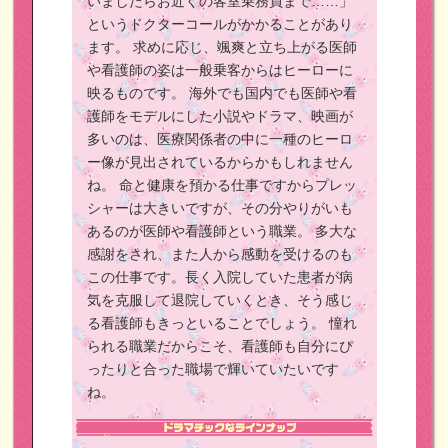
いましたらお近くの客室乗務員まで……」
というドクターコールがかかることがあり
ます。
求めに応じ、颯爽と立ち上がる医師
や看護師の姿は一般乗客からはヒーローに
映るものです。
海外でも国内でも医師や看
護師をモデルにした小説やドラマ、映画が
多いのは、医療関係者の中に一種のヒーロ
ー像が見出されているからかもしれません
ね。
命と健康を預かる仕事ですからプレッ
シャーは大きいですが、その分やりがいも
あるのが医師や看護師という職業。
多大な
感謝をされ、また人から感動を受けるのも
この仕事です。長く入院していた患者が病
気を克服して退院していくとき、そう感じ
る看護師もきっといることでしょう。
憧れ
られる職業だからこそ、看護師も自分にぴ
ったりと合った職場で輝いていたいです
ね。