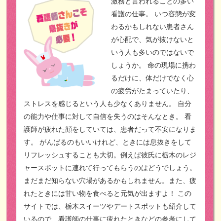
激務と言われることの多い
看護の仕事。
いつ容態が変
わるかもしれない患者さん
が心配で、気が抜けないと
いう人も多いのではないで
しょうか。
命の現場に携わ
るだけに、体だけでなく心
の疲労がたまっていたり、
ストレスを感じるという人も少なくありません。
自分
の能力や仕事に対して自信を失うのはそんなとき。
看
護師が疲れた顔をしていては、患者だって不安になりま
す。
がんばるのもいいけれど、ときには息抜きをして
リフレッシュすることも大切。例えば彼氏に栃木のレジ
ャースポットに連れて行ってもらうのはどうでしょう。
まだまだ知らない穴場があるかもしれません。また、疲
れたときには甘い物を食べると元気が出ますよ！
この
サイトでは、栃木スイーツやデートスポットも紹介して
いるので、看護師の仕事に疲れたときなどの参考にして