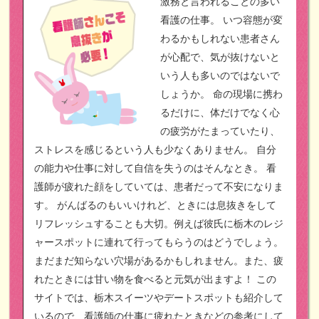
激務と言われることの多い
看護の仕事。
いつ容態が変
わるかもしれない患者さん
が心配で、気が抜けないと
いう人も多いのではないで
しょうか。
命の現場に携わ
るだけに、体だけでなく心
の疲労がたまっていたり、
ストレスを感じるという人も少なくありません。
自分
の能力や仕事に対して自信を失うのはそんなとき。
看
護師が疲れた顔をしていては、患者だって不安になりま
す。
がんばるのもいいけれど、ときには息抜きをして
リフレッシュすることも大切。例えば彼氏に栃木のレジ
ャースポットに連れて行ってもらうのはどうでしょう。
まだまだ知らない穴場があるかもしれません。また、疲
れたときには甘い物を食べると元気が出ますよ！
この
サイトでは、栃木スイーツやデートスポットも紹介して
いるので、看護師の仕事に疲れたときなどの参考にして