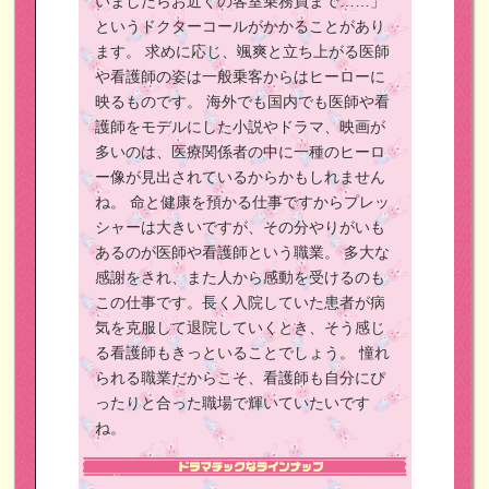
いましたらお近くの客室乗務員まで……」
というドクターコールがかかることがあり
ます。
求めに応じ、颯爽と立ち上がる医師
や看護師の姿は一般乗客からはヒーローに
映るものです。
海外でも国内でも医師や看
護師をモデルにした小説やドラマ、映画が
多いのは、医療関係者の中に一種のヒーロ
ー像が見出されているからかもしれません
ね。
命と健康を預かる仕事ですからプレッ
シャーは大きいですが、その分やりがいも
あるのが医師や看護師という職業。
多大な
感謝をされ、また人から感動を受けるのも
この仕事です。長く入院していた患者が病
気を克服して退院していくとき、そう感じ
る看護師もきっといることでしょう。
憧れ
られる職業だからこそ、看護師も自分にぴ
ったりと合った職場で輝いていたいです
ね。