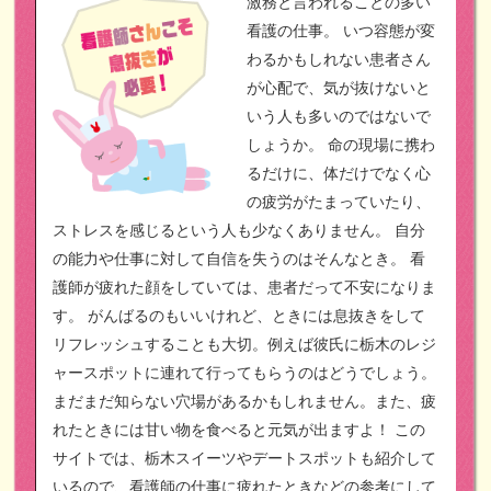
激務と言われることの多い
看護の仕事。
いつ容態が変
わるかもしれない患者さん
が心配で、気が抜けないと
いう人も多いのではないで
しょうか。
命の現場に携わ
るだけに、体だけでなく心
の疲労がたまっていたり、
ストレスを感じるという人も少なくありません。
自分
の能力や仕事に対して自信を失うのはそんなとき。
看
護師が疲れた顔をしていては、患者だって不安になりま
す。
がんばるのもいいけれど、ときには息抜きをして
リフレッシュすることも大切。例えば彼氏に栃木のレジ
ャースポットに連れて行ってもらうのはどうでしょう。
まだまだ知らない穴場があるかもしれません。また、疲
れたときには甘い物を食べると元気が出ますよ！
この
サイトでは、栃木スイーツやデートスポットも紹介して
いるので、看護師の仕事に疲れたときなどの参考にして