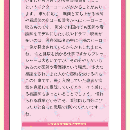
いましたらお近くの客室乗務員まで……」
というドクターコールがかかることがあり
ます。
求めに応じ、颯爽と立ち上がる医師
や看護師の姿は一般乗客からはヒーローに
映るものです。
海外でも国内でも医師や看
護師をモデルにした小説やドラマ、映画が
多いのは、医療関係者の中に一種のヒーロ
ー像が見出されているからかもしれません
ね。
命と健康を預かる仕事ですからプレッ
シャーは大きいですが、その分やりがいも
あるのが医師や看護師という職業。
多大な
感謝をされ、また人から感動を受けるのも
この仕事です。長く入院していた患者が病
気を克服して退院していくとき、そう感じ
る看護師もきっといることでしょう。
憧れ
られる職業だからこそ、看護師も自分にぴ
ったりと合った職場で輝いていたいです
ね。