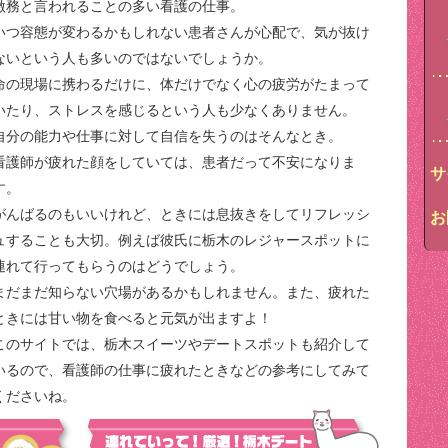
激務と言われることの多い看護の仕事。
いつ容態が変わるかもしれない患者さんが心配で、気が抜け
ないという人も多いのではないでしょうか。
命の現場に携わるだけに、体だけでなく心の疲労がたまって
いたり、ストレスを感じるという人も少なくありません。
自分の能力や仕事に対して自信を失うのはそんなとき。
看護師が疲れた顔をしていては、患者だって不安になりま
サ
す。
がんばるのもいいけれど、ときには息抜きをしてリフレッシ
お
ュすることも大切。例えば彼氏に栃木のレジャースポットに
連れて行ってもらうのはどうでしょう。
まだまだ知らない穴場があるかもしれません。また、疲れた
ときには甘い物を食べると元気が出ますよ！
このサイトでは、栃木スイーツやデートスポットも紹介して
いるので、看護師の仕事に疲れたときなどの参考にしてみて
くださいね。