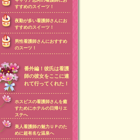
キャリア志向の看護師にお
すすめのスイーツ！
夜勤が多い看護師さんにお
すすめのスイーツ！
男性看護師さんにおすすめ
のスーツ！
番外編！彼氏は看護
師の彼女をここに連
れて行ってくれた！
ホスピスの看護師さんを癒
すためにホテルの日帰りエ
ステへ
美人看護師の魅力ＵＰのた
めに超有名な温泉へ