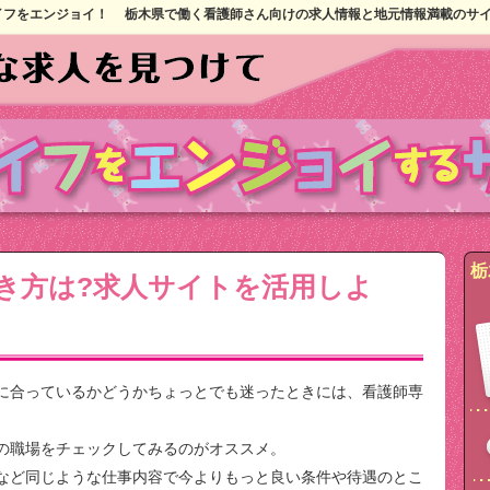
イフをエンジョイ！
栃木県で働く看護師さん向けの求人情報と地元情報満載のサ
栃
き方は?求人サイトを活用しよ
に合っているかどうかちょっとでも迷ったときには、看護師専
の職場をチェックしてみるのがオススメ。
など同じような仕事内容で今よりもっと良い条件や待遇のとこ