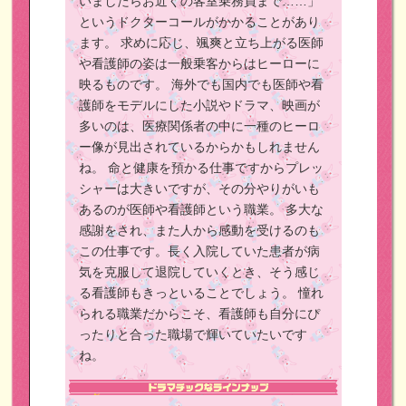
いましたらお近くの客室乗務員まで……」
というドクターコールがかかることがあり
ます。
求めに応じ、颯爽と立ち上がる医師
や看護師の姿は一般乗客からはヒーローに
映るものです。
海外でも国内でも医師や看
護師をモデルにした小説やドラマ、映画が
多いのは、医療関係者の中に一種のヒーロ
ー像が見出されているからかもしれません
ね。
命と健康を預かる仕事ですからプレッ
シャーは大きいですが、その分やりがいも
あるのが医師や看護師という職業。
多大な
感謝をされ、また人から感動を受けるのも
この仕事です。長く入院していた患者が病
気を克服して退院していくとき、そう感じ
る看護師もきっといることでしょう。
憧れ
られる職業だからこそ、看護師も自分にぴ
ったりと合った職場で輝いていたいです
ね。