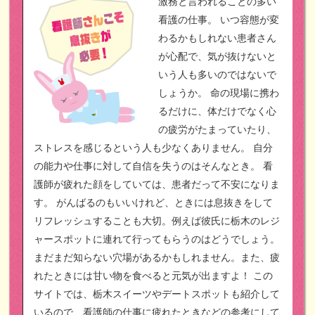
激務と言われることの多い
看護の仕事。
いつ容態が変
わるかもしれない患者さん
が心配で、気が抜けないと
いう人も多いのではないで
しょうか。
命の現場に携わ
るだけに、体だけでなく心
の疲労がたまっていたり、
ストレスを感じるという人も少なくありません。
自分
の能力や仕事に対して自信を失うのはそんなとき。
看
護師が疲れた顔をしていては、患者だって不安になりま
す。
がんばるのもいいけれど、ときには息抜きをして
リフレッシュすることも大切。例えば彼氏に栃木のレジ
ャースポットに連れて行ってもらうのはどうでしょう。
まだまだ知らない穴場があるかもしれません。また、疲
れたときには甘い物を食べると元気が出ますよ！
この
サイトでは、栃木スイーツやデートスポットも紹介して
いるので、看護師の仕事に疲れたときなどの参考にして