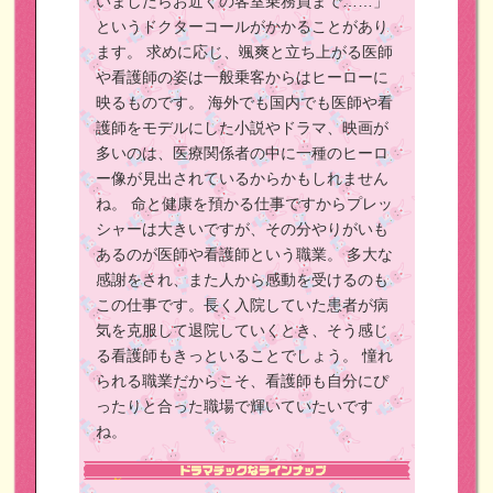
いましたらお近くの客室乗務員まで……」
というドクターコールがかかることがあり
ます。
求めに応じ、颯爽と立ち上がる医師
や看護師の姿は一般乗客からはヒーローに
映るものです。
海外でも国内でも医師や看
護師をモデルにした小説やドラマ、映画が
多いのは、医療関係者の中に一種のヒーロ
ー像が見出されているからかもしれません
ね。
命と健康を預かる仕事ですからプレッ
シャーは大きいですが、その分やりがいも
あるのが医師や看護師という職業。
多大な
感謝をされ、また人から感動を受けるのも
この仕事です。長く入院していた患者が病
気を克服して退院していくとき、そう感じ
る看護師もきっといることでしょう。
憧れ
られる職業だからこそ、看護師も自分にぴ
ったりと合った職場で輝いていたいです
ね。