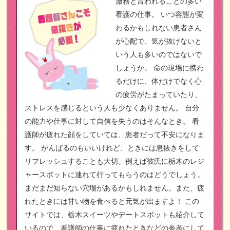
激務と言われることの多い
看護の仕事。
いつ容態が変
わるかもしれない患者さん
が心配で、気が抜けないと
いう人も多いのではないで
しょうか。
命の現場に携わ
るだけに、体だけでなく心
の疲労がたまっていたり、
ストレスを感じるという人も少なくありません。
自分
の能力や仕事に対して自信を失うのはそんなとき。
看
護師が疲れた顔をしていては、患者だって不安になりま
す。
がんばるのもいいけれど、ときには息抜きをして
リフレッシュすることも大切。例えば彼氏に栃木のレジ
ャースポットに連れて行ってもらうのはどうでしょう。
まだまだ知らない穴場があるかもしれません。また、疲
れたときには甘い物を食べると元気が出ますよ！
この
サイトでは、栃木スイーツやデートスポットも紹介して
いるので、看護師の仕事に疲れたときなどの参考にして