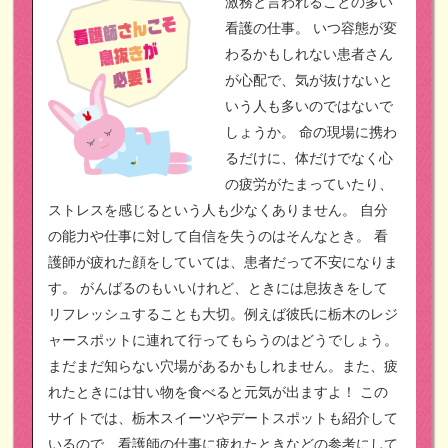
激務と言われることの多い
看護の仕事。
いつ容態が変
わるかもしれない患者さん
が心配で、気が抜けないと
いう人も多いのではないで
しょうか。
命の現場に携わ
るだけに、体だけでなく心
の疲労がたまっていたり、
ストレスを感じるという人も少なくありません。
自分
の能力や仕事に対して自信を失うのはそんなとき。
看
護師が疲れた顔をしていては、患者だって不安になりま
す。
がんばるのもいいけれど、ときには息抜きをして
リフレッシュすることも大切。例えば彼氏に栃木のレジ
ャースポットに連れて行ってもらうのはどうでしょう。
まだまだ知らない穴場があるかもしれません。また、疲
れたときには甘い物を食べると元気が出ますよ！
この
サイトでは、栃木スイーツやデートスポットも紹介して
いるので、看護師の仕事に疲れたときなどの参考にして