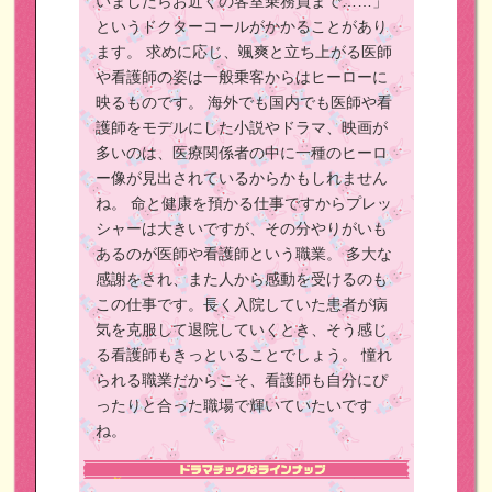
いましたらお近くの客室乗務員まで……」
というドクターコールがかかることがあり
ます。
求めに応じ、颯爽と立ち上がる医師
や看護師の姿は一般乗客からはヒーローに
映るものです。
海外でも国内でも医師や看
護師をモデルにした小説やドラマ、映画が
多いのは、医療関係者の中に一種のヒーロ
ー像が見出されているからかもしれません
ね。
命と健康を預かる仕事ですからプレッ
シャーは大きいですが、その分やりがいも
あるのが医師や看護師という職業。
多大な
感謝をされ、また人から感動を受けるのも
この仕事です。長く入院していた患者が病
気を克服して退院していくとき、そう感じ
る看護師もきっといることでしょう。
憧れ
られる職業だからこそ、看護師も自分にぴ
ったりと合った職場で輝いていたいです
ね。