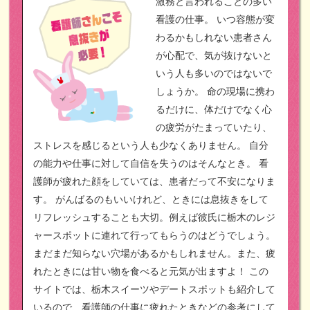
激務と言われることの多い
看護の仕事。
いつ容態が変
わるかもしれない患者さん
が心配で、気が抜けないと
いう人も多いのではないで
しょうか。
命の現場に携わ
るだけに、体だけでなく心
の疲労がたまっていたり、
ストレスを感じるという人も少なくありません。
自分
の能力や仕事に対して自信を失うのはそんなとき。
看
護師が疲れた顔をしていては、患者だって不安になりま
す。
がんばるのもいいけれど、ときには息抜きをして
リフレッシュすることも大切。例えば彼氏に栃木のレジ
ャースポットに連れて行ってもらうのはどうでしょう。
まだまだ知らない穴場があるかもしれません。また、疲
れたときには甘い物を食べると元気が出ますよ！
この
サイトでは、栃木スイーツやデートスポットも紹介して
いるので、看護師の仕事に疲れたときなどの参考にして