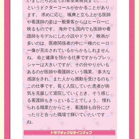
いましたらお近くの客室乗務員まで……」
というドクターコールがかかることがあり
ます。
求めに応じ、颯爽と立ち上がる医師
や看護師の姿は一般乗客からはヒーローに
映るものです。
海外でも国内でも医師や看
護師をモデルにした小説やドラマ、映画が
多いのは、医療関係者の中に一種のヒーロ
ー像が見出されているからかもしれません
ね。
命と健康を預かる仕事ですからプレッ
シャーは大きいですが、その分やりがいも
あるのが医師や看護師という職業。
多大な
感謝をされ、また人から感動を受けるのも
この仕事です。長く入院していた患者が病
気を克服して退院していくとき、そう感じ
る看護師もきっといることでしょう。
憧れ
られる職業だからこそ、看護師も自分にぴ
ったりと合った職場で輝いていたいです
ね。