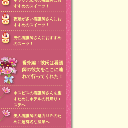
キャリア志向の看護師にお
すすめのスイーツ！
夜勤が多い看護師さんにお
すすめのスイーツ！
男性看護師さんにおすすめ
のスーツ！
番外編！彼氏は看護
師の彼女をここに連
れて行ってくれた！
ホスピスの看護師さんを癒
すためにホテルの日帰りエ
ステへ
美人看護師の魅力ＵＰのた
めに超有名な温泉へ