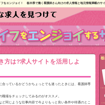
イフをエンジョイ！
栃木県で働く看護師さん向けの求人情報と地元情報満載のサ
栃
き方は?求人サイトを活用しよ
に合っているかどうかちょっとでも迷ったときには、看護師専
の職場をチェックしてみるのがオススメ。
など同じような仕事内容で今よりもっと良い条件や待遇のとこ