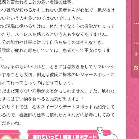
激務と言われることの多い看護の仕事。
いつ容態が変わるかもしれない患者さんが心配で、気が抜け
ないという人も多いのではないでしょうか。
命の現場に携わるだけに、体だけでなく心の疲労がたまって
いたり、ストレスを感じるという人も少なくありません。
自分の能力や仕事に対して自信を失うのはそんなとき。
看護師が疲れた顔をしていては、患者だって不安になりま
サ
す。
がんばるのもいいけれど、ときには息抜きをしてリフレッシ
お
ュすることも大切。例えば彼氏に栃木のレジャースポットに
連れて行ってもらうのはどうでしょう。
まだまだ知らない穴場があるかもしれません。また、疲れた
ときには甘い物を食べると元気が出ますよ！
このサイトでは、栃木スイーツやデートスポットも紹介して
いるので、看護師の仕事に疲れたときなどの参考にしてみて
くださいね。