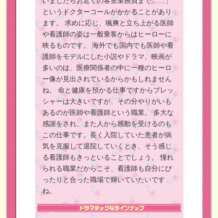
いましたらお近くの客室乗務員まで……」
というドクターコールがかかることがあり
ます。
求めに応じ、颯爽と立ち上がる医師
や看護師の姿は一般乗客からはヒーローに
映るものです。
海外でも国内でも医師や看
護師をモデルにした小説やドラマ、映画が
多いのは、医療関係者の中に一種のヒーロ
ー像が見出されているからかもしれません
ね。
命と健康を預かる仕事ですからプレッ
シャーは大きいですが、その分やりがいも
あるのが医師や看護師という職業。
多大な
感謝をされ、また人から感動を受けるのも
この仕事です。長く入院していた患者が病
気を克服して退院していくとき、そう感じ
る看護師もきっといることでしょう。
憧れ
られる職業だからこそ、看護師も自分にぴ
ったりと合った職場で輝いていたいです
ね。