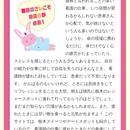
激務と言われることの多い
看護の仕事。
いつ容態が変
わるかもしれない患者さん
が心配で、気が抜けないと
いう人も多いのではないで
しょうか。
命の現場に携わ
るだけに、体だけでなく心
の疲労がたまっていたり、
ストレスを感じるという人も少なくありません。
自分
の能力や仕事に対して自信を失うのはそんなとき。
看
護師が疲れた顔をしていては、患者だって不安になりま
す。
がんばるのもいいけれど、ときには息抜きをして
リフレッシュすることも大切。例えば彼氏に栃木のレジ
ャースポットに連れて行ってもらうのはどうでしょう。
まだまだ知らない穴場があるかもしれません。また、疲
れたときには甘い物を食べると元気が出ますよ！
この
サイトでは、栃木スイーツやデートスポットも紹介して
いるので、看護師の仕事に疲れたときなどの参考にして