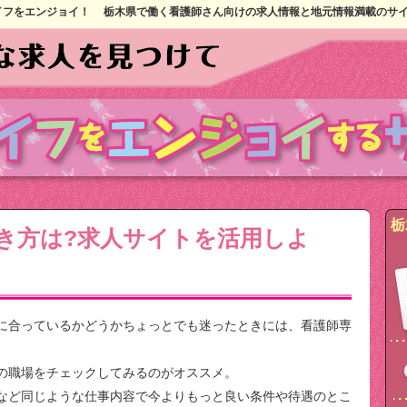
イフをエンジョイ！
栃木県で働く看護師さん向けの求人情報と地元情報満載のサ
栃
き方は?求人サイトを活用しよ
に合っているかどうかちょっとでも迷ったときには、看護師専
の職場をチェックしてみるのがオススメ。
など同じような仕事内容で今よりもっと良い条件や待遇のとこ