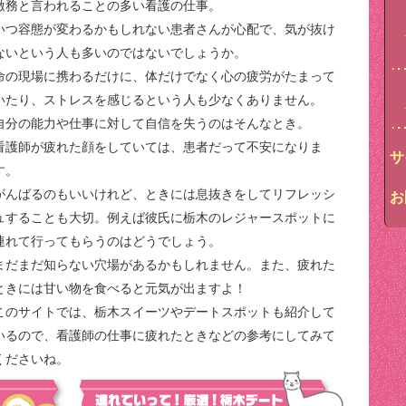
激務と言われることの多い看護の仕事。
いつ容態が変わるかもしれない患者さんが心配で、気が抜け
ないという人も多いのではないでしょうか。
命の現場に携わるだけに、体だけでなく心の疲労がたまって
いたり、ストレスを感じるという人も少なくありません。
自分の能力や仕事に対して自信を失うのはそんなとき。
看護師が疲れた顔をしていては、患者だって不安になりま
サ
す。
がんばるのもいいけれど、ときには息抜きをしてリフレッシ
お
ュすることも大切。例えば彼氏に栃木のレジャースポットに
連れて行ってもらうのはどうでしょう。
まだまだ知らない穴場があるかもしれません。また、疲れた
ときには甘い物を食べると元気が出ますよ！
このサイトでは、栃木スイーツやデートスポットも紹介して
いるので、看護師の仕事に疲れたときなどの参考にしてみて
くださいね。