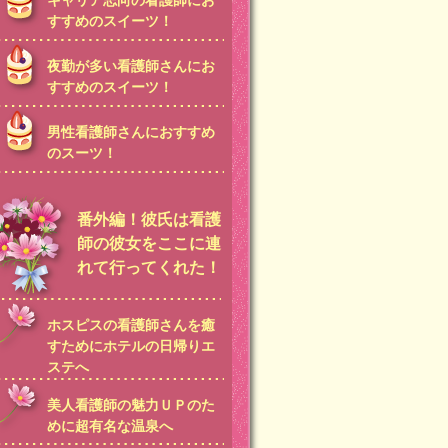
キャリア志向の看護師にお
すすめのスイーツ！
夜勤が多い看護師さんにお
すすめのスイーツ！
男性看護師さんにおすすめ
のスーツ！
番外編！彼氏は看護
師の彼女をここに連
れて行ってくれた！
ホスピスの看護師さんを癒
すためにホテルの日帰りエ
ステへ
美人看護師の魅力ＵＰのた
めに超有名な温泉へ