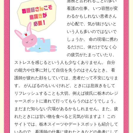
激務と言われることの多い
看護の仕事。
いつ容態が変
わるかもしれない患者さん
が心配で、気が抜けないと
いう人も多いのではないで
しょうか。
命の現場に携わ
るだけに、体だけでなく心
の疲労がたまっていたり、
ストレスを感じるという人も少なくありません。
自分
の能力や仕事に対して自信を失うのはそんなとき。
看
護師が疲れた顔をしていては、患者だって不安になりま
す。
がんばるのもいいけれど、ときには息抜きをして
リフレッシュすることも大切。例えば彼氏に栃木のレジ
ャースポットに連れて行ってもらうのはどうでしょう。
まだまだ知らない穴場があるかもしれません。また、疲
れたときには甘い物を食べると元気が出ますよ！
この
サイトでは、栃木スイーツやデートスポットも紹介して
いるので、看護師の仕事に疲れたときなどの参考にして