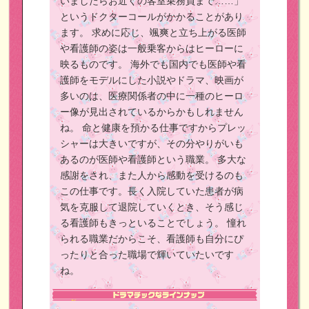
いましたらお近くの客室乗務員まで……」
というドクターコールがかかることがあり
ます。
求めに応じ、颯爽と立ち上がる医師
や看護師の姿は一般乗客からはヒーローに
映るものです。
海外でも国内でも医師や看
護師をモデルにした小説やドラマ、映画が
多いのは、医療関係者の中に一種のヒーロ
ー像が見出されているからかもしれません
ね。
命と健康を預かる仕事ですからプレッ
シャーは大きいですが、その分やりがいも
あるのが医師や看護師という職業。
多大な
感謝をされ、また人から感動を受けるのも
この仕事です。長く入院していた患者が病
気を克服して退院していくとき、そう感じ
る看護師もきっといることでしょう。
憧れ
られる職業だからこそ、看護師も自分にぴ
ったりと合った職場で輝いていたいです
ね。