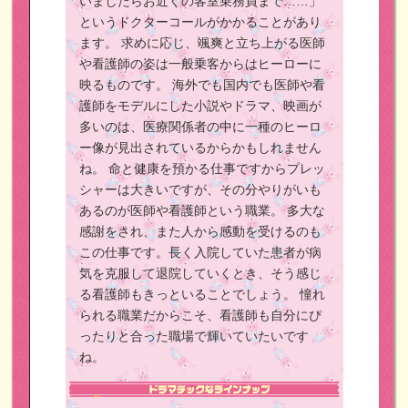
いましたらお近くの客室乗務員まで……」
というドクターコールがかかることがあり
ます。
求めに応じ、颯爽と立ち上がる医師
や看護師の姿は一般乗客からはヒーローに
映るものです。
海外でも国内でも医師や看
護師をモデルにした小説やドラマ、映画が
多いのは、医療関係者の中に一種のヒーロ
ー像が見出されているからかもしれません
ね。
命と健康を預かる仕事ですからプレッ
シャーは大きいですが、その分やりがいも
あるのが医師や看護師という職業。
多大な
感謝をされ、また人から感動を受けるのも
この仕事です。長く入院していた患者が病
気を克服して退院していくとき、そう感じ
る看護師もきっといることでしょう。
憧れ
られる職業だからこそ、看護師も自分にぴ
ったりと合った職場で輝いていたいです
ね。