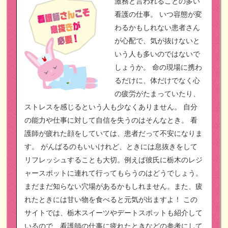
激務と言われることの多い
看護の仕事。
いつ容態が変
わるかもしれない患者さん
が心配で、気が抜けないと
いう人も多いのではないで
しょうか。
命の現場に携わ
るだけに、体だけでなく心
の疲労がたまっていたり、
ストレスを感じるという人も少なくありません。
自分
の能力や仕事に対して自信を失うのはそんなとき。
看
護師が疲れた顔をしていては、患者だって不安になりま
す。
がんばるのもいいけれど、ときには息抜きをして
リフレッシュすることも大切。例えば彼氏に栃木のレジ
ャースポットに連れて行ってもらうのはどうでしょう。
まだまだ知らない穴場があるかもしれません。また、疲
れたときには甘い物を食べると元気が出ますよ！
この
サイトでは、栃木スイーツやデートスポットも紹介して
いるので、看護師の仕事に疲れたときなどの参考にして