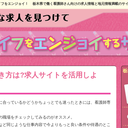
イフをエンジョイ！
栃木県で働く看護師さん向けの求人情報と地元情報満載のサ
栃
き方は?求人サイトを活用しよ
に合っているかどうかちょっとでも迷ったときには、看護師専
の職場をチェックしてみるのがオススメ。
など同じような仕事内容で今よりもっと良い条件や待遇のとこ