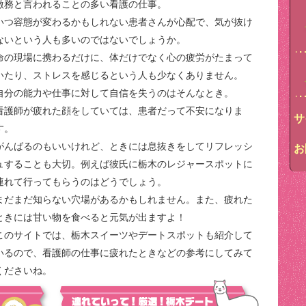
激務と言われることの多い看護の仕事。
いつ容態が変わるかもしれない患者さんが心配で、気が抜け
ないという人も多いのではないでしょうか。
命の現場に携わるだけに、体だけでなく心の疲労がたまって
いたり、ストレスを感じるという人も少なくありません。
自分の能力や仕事に対して自信を失うのはそんなとき。
看護師が疲れた顔をしていては、患者だって不安になりま
サ
す。
がんばるのもいいけれど、ときには息抜きをしてリフレッシ
お
ュすることも大切。例えば彼氏に栃木のレジャースポットに
連れて行ってもらうのはどうでしょう。
まだまだ知らない穴場があるかもしれません。また、疲れた
ときには甘い物を食べると元気が出ますよ！
このサイトでは、栃木スイーツやデートスポットも紹介して
いるので、看護師の仕事に疲れたときなどの参考にしてみて
くださいね。