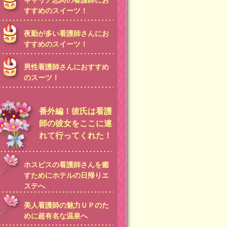
キャリア志向の看護師にお
すすめのスイーツ！
夜勤が多い看護師さんにお
すすめのスイーツ！
男性看護師さんにおすすめ
のスーツ！
番外編！彼氏は看護
師の彼女をここに連
れて行ってくれた！
ホスピスの看護師さんを癒
すためにホテルの日帰りエ
ステへ
美人看護師の魅力ＵＰのた
めに超有名な温泉へ