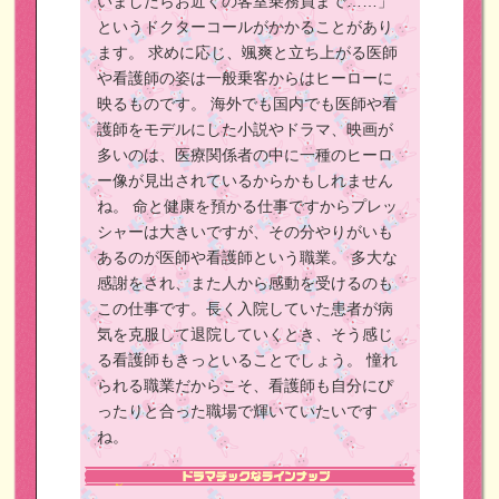
いましたらお近くの客室乗務員まで……」
というドクターコールがかかることがあり
ます。
求めに応じ、颯爽と立ち上がる医師
や看護師の姿は一般乗客からはヒーローに
映るものです。
海外でも国内でも医師や看
護師をモデルにした小説やドラマ、映画が
多いのは、医療関係者の中に一種のヒーロ
ー像が見出されているからかもしれません
ね。
命と健康を預かる仕事ですからプレッ
シャーは大きいですが、その分やりがいも
あるのが医師や看護師という職業。
多大な
感謝をされ、また人から感動を受けるのも
この仕事です。長く入院していた患者が病
気を克服して退院していくとき、そう感じ
る看護師もきっといることでしょう。
憧れ
られる職業だからこそ、看護師も自分にぴ
ったりと合った職場で輝いていたいです
ね。