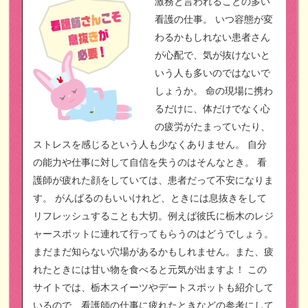
激務と言われることの多い
看護の仕事。
いつ容態が変
わるかもしれない患者さん
が心配で、気が抜けないと
いう人も多いのではないで
しょうか。
命の現場に携わ
るだけに、体だけでなく心
の疲労がたまっていたり、
ストレスを感じるという人も少なくありません。
自分
の能力や仕事に対して自信を失うのはそんなとき。
看
護師が疲れた顔をしていては、患者だって不安になりま
す。
がんばるのもいいけれど、ときには息抜きをして
リフレッシュすることも大切。例えば彼氏に栃木のレジ
ャースポットに連れて行ってもらうのはどうでしょう。
まだまだ知らない穴場があるかもしれません。また、疲
れたときには甘い物を食べると元気が出ますよ！
この
サイトでは、栃木スイーツやデートスポットも紹介して
いるので、看護師の仕事に疲れたときなどの参考にして